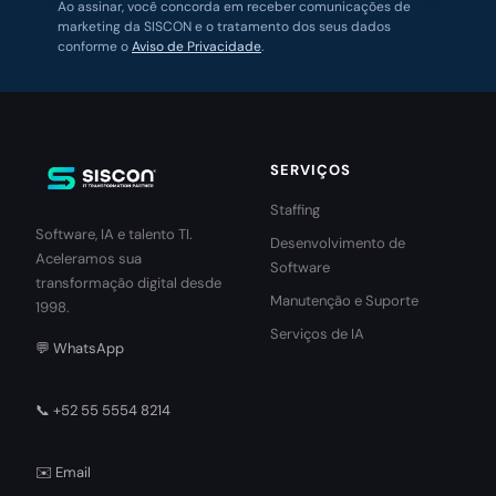
Ao assinar, você concorda em receber comunicações de
marketing da SISCON e o tratamento dos seus dados
conforme o
Aviso de Privacidade
.
SERVIÇOS
Staffing
Software, IA e talento TI.
Desenvolvimento de
Aceleramos sua
Software
transformação digital desde
Manutenção e Suporte
1998.
Serviços de IA
💬 WhatsApp
📞 +52 55 5554 8214
✉️ Email