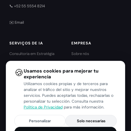
📞 +52 55 5554 8214
✉️ Email
SERVIÇOS DE IA
EMPRESA
Consultoria em Estratégia
Sobre nós
Agentes de IA
Parceiros IBM · Red Hat
🍪
Usamos cookies para mejorar tu
Automação Inteligente
Serviços IBM
experiencia
Analítica e IA Preditiva
Serviços Red Hat
Utilizamos cookies propias y de terceros para
Harness Engineering
Blog
analizar el tráfico del sitio y mejorar nuestros
servicios. Puedes aceptarlas todas, rechazarlas o
Contato
personalizar tu selección. Consulta nuestra
Aviso de Privacidade
Política de Privacidad
para más información.
Personalizar
Solo necesarias