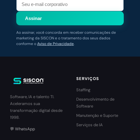
Assinar
Ao assinar, você concorda em receber comunicações de
marketing da SISCON e o tratamento dos seus dados
conforme o
Aviso de Privacidade
.
SERVIÇOS
Staffing
Software, IA e talento TI.
Desenvolvimento de
Aceleramos sua
Software
transformação digital desde
Manutenção e Suporte
1998.
Serviços de IA
💬 WhatsApp