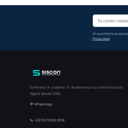
Al suscribirte acepta
Privacidad
.
Software, IA y talento TI. Aceleramos tu transformación
digital desde 1998.
💬 WhatsApp
📞 +52 55 5554 8214