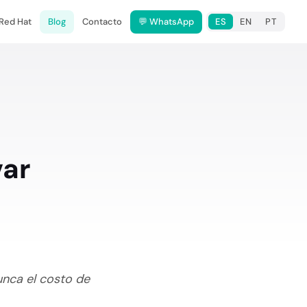
 Red Hat
Blog
Contacto
💬 WhatsApp
ES
EN
PT
var
unca el costo de