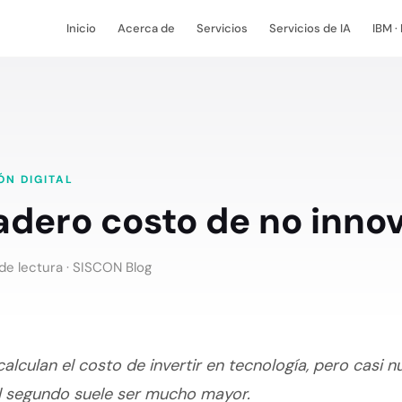
Inicio
Acerca de
Servicios
Servicios de IA
IBM ·
N DIGITAL
adero costo de no inno
de lectura ·
SISCON Blog
lculan el costo de invertir en tecnología, pero casi n
el segundo suele ser mucho mayor.