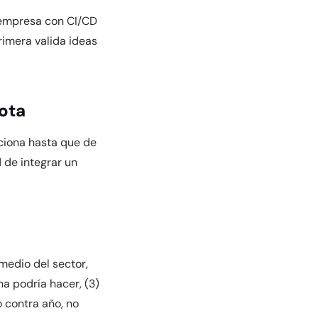
 empresa con CI/CD
rimera valida ideas
ota
ciona hasta que de
 de integrar un
medio del sector,
a podría hacer, (3)
 contra año, no