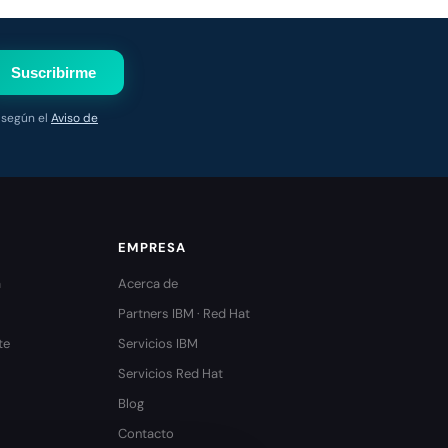
Suscribirme
 según el
Aviso de
EMPRESA
a
Acerca de
Partners IBM · Red Hat
te
Servicios IBM
Servicios Red Hat
Blog
Contacto