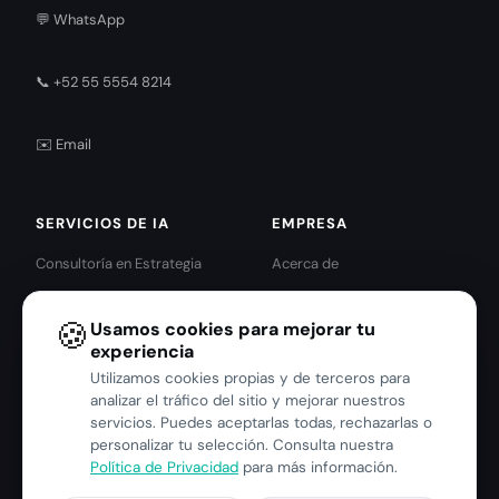
💬 WhatsApp
📞 +52 55 5554 8214
✉️ Email
SERVICIOS DE IA
EMPRESA
Consultoría en Estrategia
Acerca de
Agentes de IA
Partners IBM · Red Hat
🍪
Usamos cookies para mejorar tu
Automatización Inteligente
Servicios IBM
experiencia
Analítica e IA Predictiva
Servicios Red Hat
Utilizamos cookies propias y de terceros para
Harness Engineering
Blog
analizar el tráfico del sitio y mejorar nuestros
servicios. Puedes aceptarlas todas, rechazarlas o
Contacto
personalizar tu selección. Consulta nuestra
Aviso de Privacidad
Política de Privacidad
para más información.