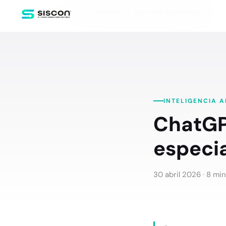
Inicio
Blog
ChatGPT vs. agente IA especializado
INTELIGENCIA A
ChatGPT
especi
30 abril 2026
· 8 min