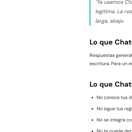
"Ya usamos Cha
legítima. La re
larga, abajo.
Lo que Cha
Respuestas general
escritura. Para un 
Lo que Cha
No conoce tus d
No sigue tus reg
No se integra co
No te puede deci