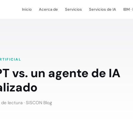
Inicio
Acerca de
Servicios
Servicios de IA
IBM ·
RTIFICIAL
 vs. un agente de IA
alizado
 de lectura ·
SISCON Blog