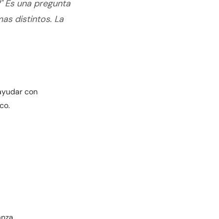
" Es una pregunta
as distintos. La
 ayudar con
co.
anza.