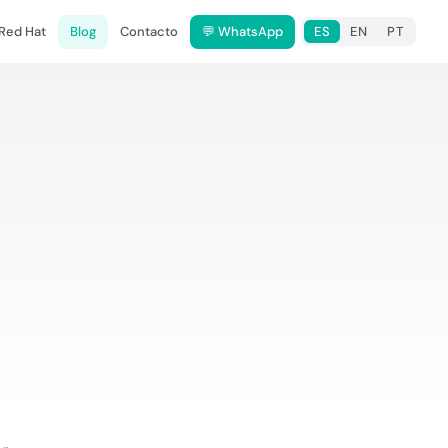
 Red Hat
Blog
Contacto
💬 WhatsApp
ES
EN
PT