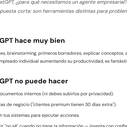
tGPT, ¿para qué necesitamos un agente empresarial?
spuesta corta: son herramientas distintas para problem
tGPT hace muy bien
es, brainstorming, primeros borradores, explicar conceptos,
empleado individual aumentando su productividad, es fantásti
tGPT no puede hacer
ocumentos internos (ni debes subirlos por privacidad).
las de negocio ("clientes premium tienen 30 días extra").
n tus sistemas para ejecutar acciones.
r "no sé" cuando no tiene la información — inventa con confi